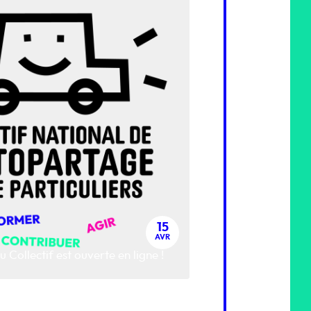
15
AVR
 Collectif est ouverte en ligne !