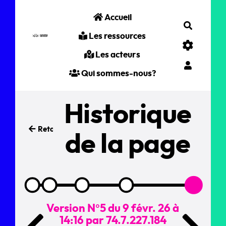
Aller au contenu principal
Accueil
Recherc
Les ressources
Les acteurs
Qui sommes-nous?
Historique
Retour
de la page
Version N°5 du 9 févr. 26 à
14:16 par 74.7.227.184